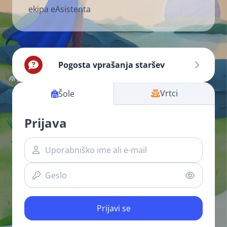
ekipa eAsistenta
Pogosta vprašanja staršev
Vrtci
Šole
Prijava
Prijavi se