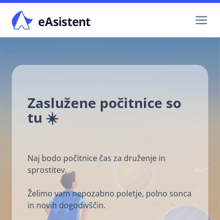
Skip
to
content
Zaslužene počitnice so
tu ☀️
Naj bodo počitnice čas za druženje in
sprostitev.
Želimo vam nepozabno poletje, polno sonca
in novih dogodivščin.