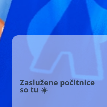
Zaslužene počitnice
so tu ☀️