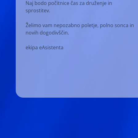
Naj bodo počitnice čas za druženje in
sprostitev.
Želimo vam nepozabno poletje, polno sonca in
novih dogodivščin.
ekipa eAsistenta