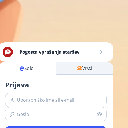
Pogosta vprašanja staršev
Vrtci
Šole
Prijava