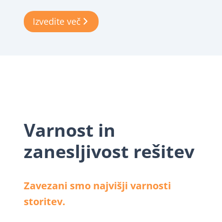
Izvedite več
Varnost in
zanesljivost rešitev
Zavezani smo najvišji varnosti
storitev.