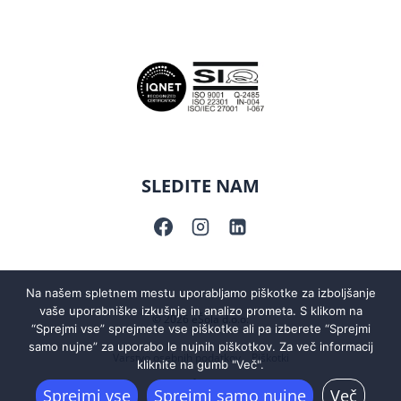
SLEDITE NAM
Na našem spletnem mestu uporabljamo piškotke za izboljšanje
vaše uporabniške izkušnje in analizo prometa. S klikom na
© 2026 eŠola d.o.o.
“Sprejmi vse” sprejmete vse piškotke ali pa izberete “Sprejmi
samo nujne” za uporabo le nujnih piškotkov. Za več informacij
Varstvo osebnih podatkov
Piškotki
kliknite na gumb "Več".
Sprejmi vse
Sprejmi samo nujne
Več