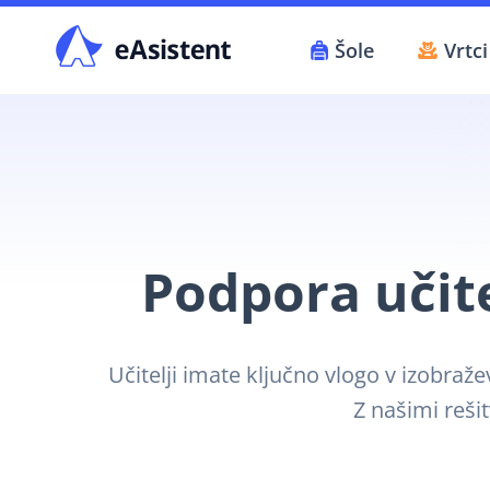
Skip
to
Šole
Vrtci
content
Podpora učit
Učitelji imate ključno vlogo v izobra
Z našimi reši