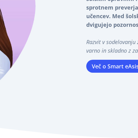
sprotnem preverja
učencev. Med šolsk
dvigujejo pozornos
Razvit v sodelovanju z
varno in skladno z z
Več o Smart eAsi