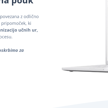
 na pouk
o povezana z odlično
 pripomoček, ki
nizacijo učnih ur,
ocesu.
oskrbimo za