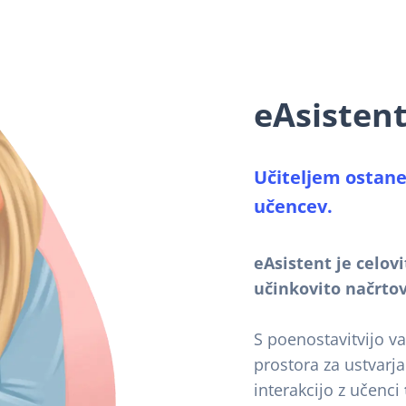
eAsistent
Učiteljem ostane
učencev.
eAsistent je celov
učinkovito načrtov
S poenostavitvijo 
prostora za ustvarj
interakcijo z učenci