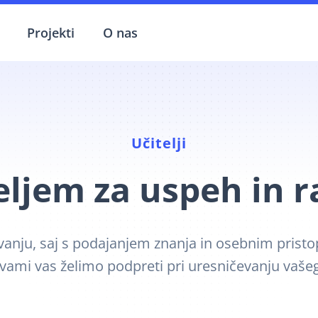
Projekti
O nas
Učitelji
eljem za uspeh in r
ževanju, saj s podajanjem znanja in osebnim pris
tvami vas želimo podpreti pri uresničevanju vaše