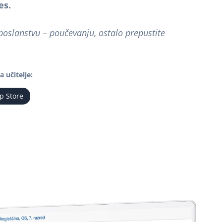
es.
poslanstvu – poučevanju, ostalo prepustite
a učitelje
:
p Store