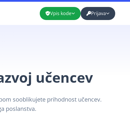
Vpis kode
Prijava
azvoj učencev
topom sooblikujete prihodnost učencev.
ga poslanstva.