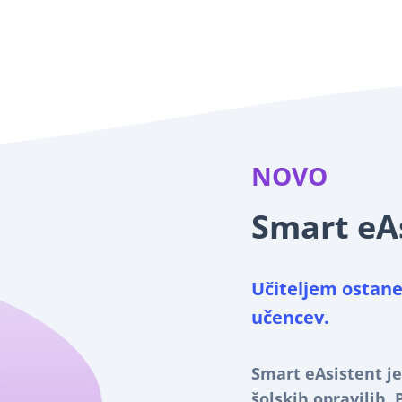
NOVO
Smart eA
Učiteljem ostane
učencev.
Smart eAsistent j
šolskih opravilih.