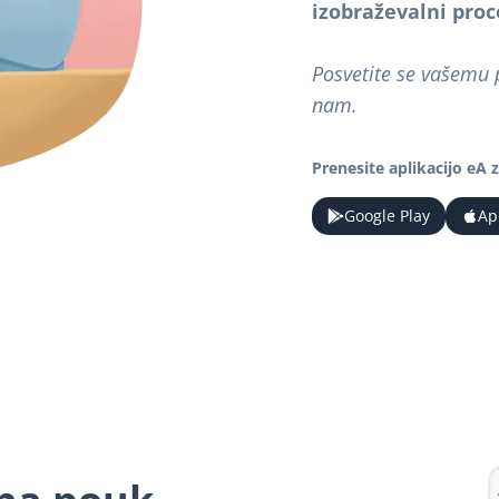
izobraževalni proc
Posvetite se vašemu 
nam.
Prenesite aplikacijo eA z
Google Play
Ap