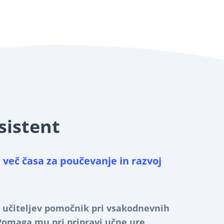
sistent
 več časa za poučevanje in razvoj
e učiteljev pomočnik pri vsakodnevnih
 Pomaga mu pri pripravi učne ure,