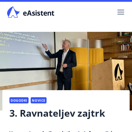
Skip
to
content
DOGODKI
NOVICE
3. Ravnateljev zajtrk