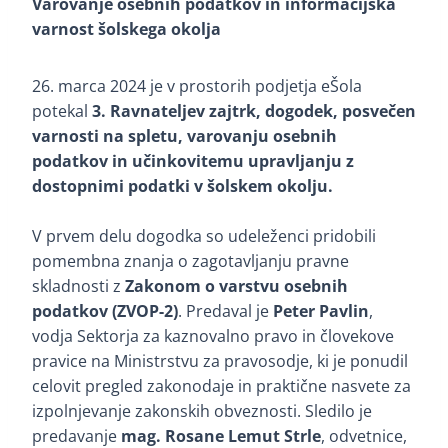
Varovanje osebnih podatkov in informacijska
varnost šolskega okolja
26. marca 2024 je v prostorih podjetja eŠola
potekal
3. Ravnateljev zajtrk, dogodek, posvečen
varnosti na spletu, varovanju osebnih
podatkov in učinkovitemu upravljanju z
dostopnimi podatki v šolskem okolju.
V prvem delu dogodka so udeleženci pridobili
pomembna znanja o zagotavljanju pravne
skladnosti z
Zakonom o varstvu osebnih
podatkov (ZVOP-2)
. Predaval je
Peter Pavlin
,
vodja Sektorja za kaznovalno pravo in človekove
pravice na Ministrstvu za pravosodje, ki je ponudil
celovit pregled zakonodaje in praktične nasvete za
izpolnjevanje zakonskih obveznosti. Sledilo je
predavanje
mag. Rosane Lemut Strle
, odvetnice,