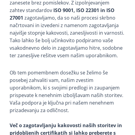
zanesete brez pomislekov. Z izpolnjevanjem
zahtev standardov
ISO 9001, ISO 22301 in ISO
27001
zagotavljamo, da so naši procesi skrbno
načrtovani in izvedeni z namenom zagotavljanja
najvišje stopnje kakovosti, zanesljivosti in varnosti.
Tako lahko še bolj učinkovito podpiramo vaše
vsakodnevno delo in zagotavljamo hitre, sodobne
ter zanesljive rešitve vsem našim uporabnikom.
Ob tem pomembnem dosežku se želimo še
posebej zahvaliti vam, našim zvestim
uporabnikom, ki s svojimi predlogi in zaupanjem
prispevate k nenehnim izboljšavam naših storitev.
Vaša podpora je ključna pri našem nenehnem
prizadevanju za odličnost.
Več o zagotavljanju kakovosti naših storitev in
pridobljenih certifikatih si lahko preberete s