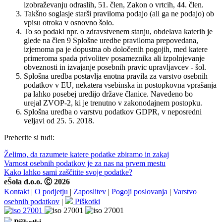
izobraževanju odraslih, 51. člen, Zakon o vrtcih, 44. člen.
Takšno soglasje starši praviloma podajo (ali ga ne podajo) ob
vpisu otroka v osnovno šolo.
To so podaki npr. o zdravstvenem stanju, obdelava katerih je
glede na člen 9 Splošne uredbe praviloma prepovedana,
izjemoma pa je dopustna ob določenih pogojih, med katere
primeroma spada privolitev posameznika ali izpolnjevanje
obveznosti in izvajanje posebnih pravic upravljavcev - šol.
Splošna uredba postavlja enotna pravila za varstvo osebnih
podatkov v EU, nekatera vsebinska in postopkovna vprašanja
pa lahko posebej uredijo države članice. Navedeno bo
urejal ZVOP-2, ki je trenutno v zakonodajnem postopku.
Splošna uredba o varstvu podatkov GDPR, v neposredni
veljavi od 25. 5. 2018.
Preberite si tudi:
Želimo, da razumete katere podatke zbiramo in zakaj
Varnost osebnih podatkov je za nas na prvem mestu
Kako lahko sami zaščitite svoje podatke?
eŠola d.o.o. Ⓒ 2026
Kontakt
|
O podjetju
|
Zaposlitev
|
Pogoji poslovanja
|
Varstvo
osebnih podatkov
|
Piškotki