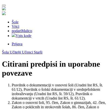
Šole
Vrtci
podariMalico
Vpis kode
Prijava
Šola
Učitelji
Učenci
Starši
Citirani predpisi in uporabne
povezave
Pravilnik o dokumentaciji v osnovni šoli (Uradni list RS, št.
61/12), Pravilnik o šolski dokumentaciji v srednješolskem
izobraževanju (Uradni list RS, št. 59/12), Pravilnik o
dokumentciji v vrtcih (Uradni list RS, št. 61/12).
Zakon o osnovni šoli, 95. člen, Zakon o gimnazijah, 42. člen,
Zakon o poklicnih in strokovnih šolah, 86. člen, Zakon o